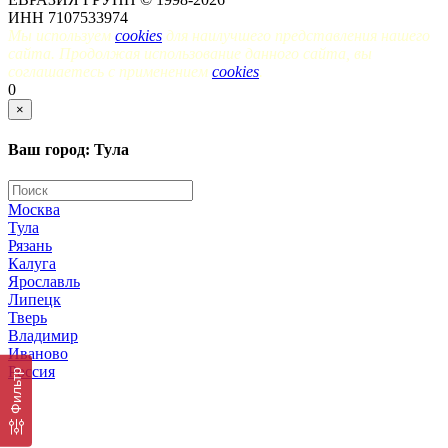
ИНН 7107533974
Мы используем
cookies
для наилучшего представления нашего
сайта. Продолжая использование данного сайта, вы
соглашаетесь с применением
cookies
.
0
×
Ваш город: Тула
Москва
Тула
Рязань
Калуга
Ярославль
Липецк
Тверь
Владимир
Иваново
Россия
Фильтр