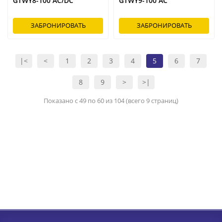
GTWY8-100 AC/DC
GTWY9-100 AC
ЗАБРОНИРОВАТЬ
ЗАБРОНИРОВАТЬ
|<
<
1
2
3
4
5
6
7
8
9
>
>|
Показано с 49 по 60 из 104 (всего 9 страниц)